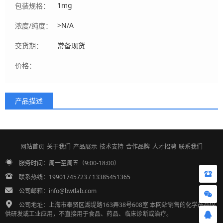
1mg
包装规格：
>N/A
浓度/纯度：
交货期：
常备现货
价格：
产品描述
网站首页
关于我们
产品展示
技术支持
合作品牌
人才招聘
联系我们
服务时间：周一至周五（9:00-18:00）
联系热线：19901745723 / 13385451365
公司邮箱：info@bwtlab.com
公司地址：上海市奉贤区湖堤路163弄38号608室 本网站销售的化学产品仅
供研发或工业应用，不直接用于食品、药品、临床诊断或治疗。