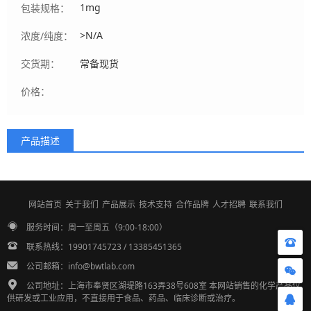
1mg
包装规格：
>N/A
浓度/纯度：
交货期：
常备现货
价格：
产品描述
网站首页
关于我们
产品展示
技术支持
合作品牌
人才招聘
联系我们
服务时间：周一至周五（9:00-18:00）
联系热线：19901745723 / 13385451365
公司邮箱：info@bwtlab.com
公司地址：上海市奉贤区湖堤路163弄38号608室 本网站销售的化学产品仅
供研发或工业应用，不直接用于食品、药品、临床诊断或治疗。